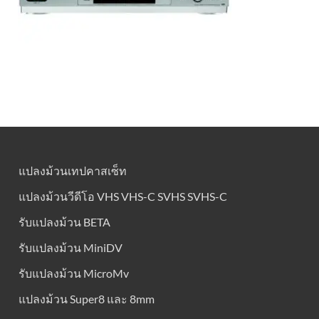
แปลงม้วนเทปคาสเซ็ท
แปลงม้วนวีดีโอ VHS VHS-C SVHS SVHS-C
รับแปลงม้วน BETA
รับแปลงม้วน MiniDV
รับแปลงม้วน MicroMv
แปลงม้วน Super8 และ 8mm